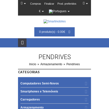
Compras
Finalizar
Prod. preferidos
€
0 produto(s) - 0.00€
PENDRIVES
Inicio
»
Armazenamento
»
Pendrives
CATEGORIAS
Computadores Semi-Novos
Smartphones e Telemóveis
Carregadores
Armazenamento