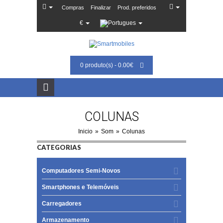
Compras
Finalizar
Prod. preferidos
€
0 produto(s) - 0.00€
COLUNAS
Inicio
»
Som
»
Colunas
CATEGORIAS
Computadores Semi-Novos
Smartphones e Telemóveis
Carregadores
Armazenamento