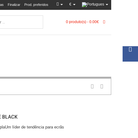
€
as
Finalizar
Prod. preferidos
0 produto(s) - 0.00€
E BLACK
laUm líder de tendência para ecrãs