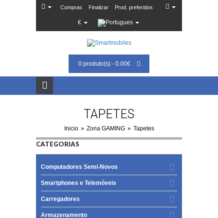
Compras
Finalizar
Prod. preferidos
€
0 produto(s) - 0.00€
TAPETES
Inicio
»
Zona GAMING
»
Tapetes
CATEGORIAS
Computadores Semi-Novos
Smartphones e Telemóveis
Carregadores
Armazenamento