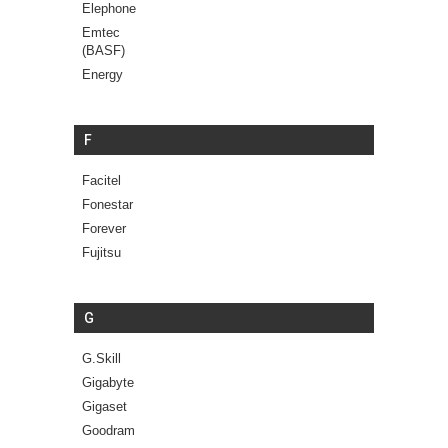
Elephone
Emtec
(BASF)
Energy
F
Facitel
Fonestar
Forever
Fujitsu
G
G.Skill
Gigabyte
Gigaset
Goodram