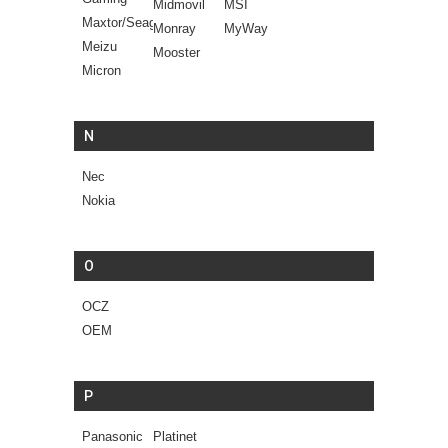
Midmovil
MSI
Maxtor/Seagate
Monray
MyWay
Meizu
Mooster
Micron
N
Nec
Nokia
O
OCZ
OEM
P
Panasonic
Platinet