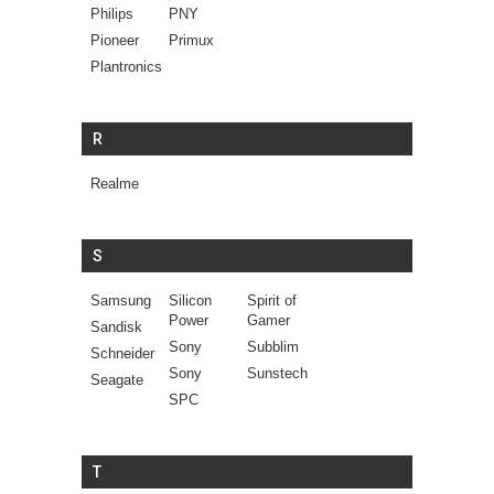
Philips
PNY
Pioneer
Primux
Plantronics
R
Realme
S
Samsung
Silicon
Spirit of
Power
Gamer
Sandisk
Sony
Subblim
Schneider
Sony
Sunstech
Seagate
SPC
T