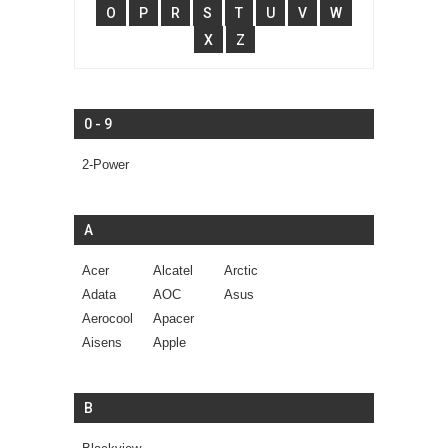
O
P
R
S
T
U
V
W
X
Z
0 - 9
2-Power
A
Acer
Alcatel
Arctic
Adata
AOC
Asus
Aerocool
Apacer
Aisens
Apple
B