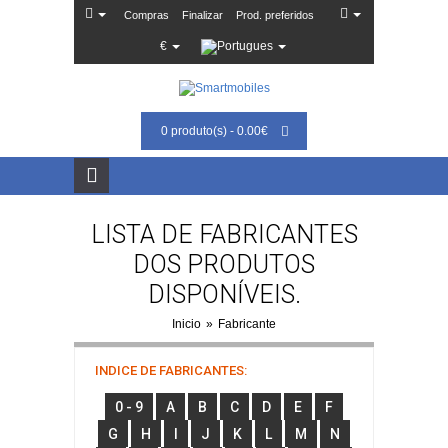
Compras
Finalizar
Prod. preferidos
€
0 produto(s) - 0.00€
LISTA DE FABRICANTES
DOS PRODUTOS
DISPONÍVEIS.
Inicio
»
Fabricante
INDICE DE FABRICANTES:
0 - 9
A
B
C
D
E
F
G
H
I
J
K
L
M
N