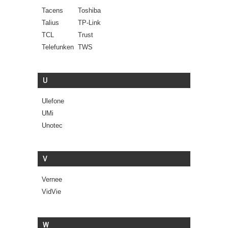
Tacens
Toshiba
Talius
TP-Link
TCL
Trust
Telefunken
TWS
U
Ulefone
UMi
Unotec
V
Vernee
VidVie
W