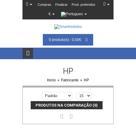
Compras
Finalizar
Prod. preferidos
€
0 produto(s) - 0.00€
HP
Inicio
»
Fabricante
»
HP
PRODUTOS NA COMPARAÇÃO (0)