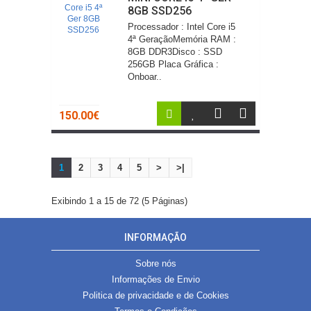
8GB SSD256
Processador : Intel Core i5
4ª GeraçãoMemória RAM :
8GB DDR3Disco : SSD
256GB Placa Gráfica :
Onboar..
150.00€
1
2
3
4
5
>
>|
Exibindo 1 a 15 de 72 (5 Páginas)
INFORMAÇÃO
Sobre nós
Informações de Envio
Politica de privacidade e de Cookies