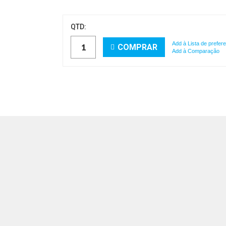
QTD:
Add à Lista de prefer
COMPRAR
Add à Comparação