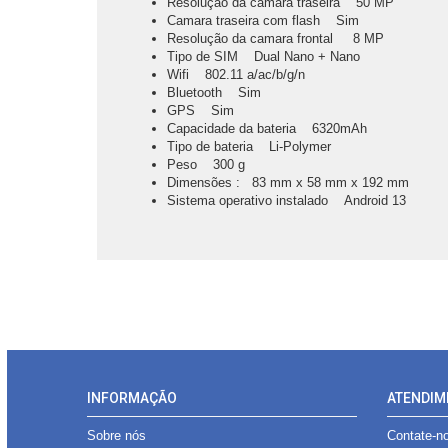
Resolução da camara traseira 50 MP
Camara traseira com flash Sim
Resolução da camara frontal 8 MP
Tipo de SIM Dual Nano + Nano
Wifi 802.11 a/ac/b/g/n
Bluetooth Sim
GPS Sim
Capacidade da bateria 6320mAh
Tipo de bateria Li-Polymer
Peso 300 g
Dimensões : 83 mm x 58 mm x 192 mm
Sistema operativo instalado Android 13
INFORMAÇÃO
ATENDIM
Sobre nós
Contate-n