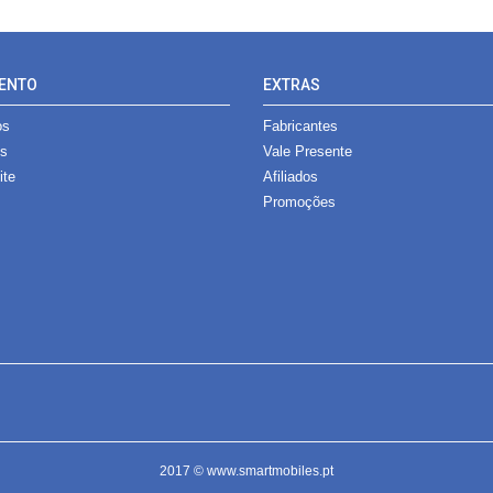
ENTO
EXTRAS
os
Fabricantes
es
Vale Presente
ite
Afiliados
Promoções
2017 © www.smartmobiles.pt