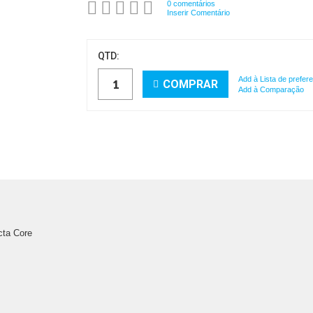
0 comentários
Inserir Comentário
QTD:
Add à Lista de prefer
COMPRAR
Add à Comparação
cta Core